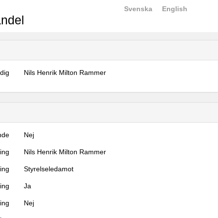
Svenska
English
ndel
dig
Nils Henrik Milton Rammer
nde
Nej
ning
Nils Henrik Milton Rammer
ning
Styrelseledamot
ing
Ja
ring
Nej