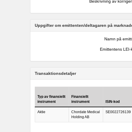
Beskrivning av korrige
Uppgifter om emittenten/deltagaren på marknade
Namn på emitt
Emittentens LEI-
Transaktionsdetaljer
Typ av finansiellt
Finansiellt
instrument
instrument
ISIN-kod
Aktie
Chordate Medical
SE0022726139
Holding AB