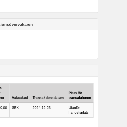
ktionsövervakaren
is
r
Plats för
het
Valutakod
Transaktionsdatum
transaktionen
10,00
SEK
2024-12-23
Utanför
handelsplats