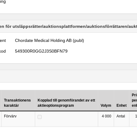
ring
n för utsläppsrätter/auktionsplattformen/auktionsförrättaren/au
ent
Chordate Medical Holding AB (publ)
kod
549300R0GG2J3S0BFN79
Pr
Transaktionens
Kopplad till genomförandet av ett
pe
karaktär
aktieoptionsprogram
Volym
Enhet
en
Förvärv
4 000
Antal