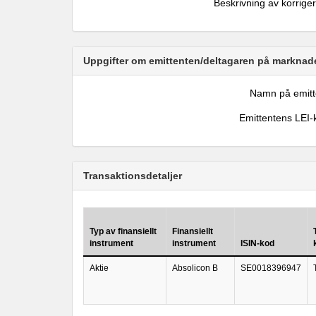
Beskrivning av korrige
Uppgifter om emittenten/deltagaren på marknade
Namn på emitt
Emittentens LEI-
Transaktionsdetaljer
Typ av finansiellt
Finansiellt
instrument
instrument
ISIN-kod
Aktie
Absolicon B
SE0018396947