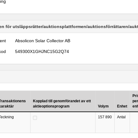
ring
n för utsläppsrätter/auktionsplattformen/auktionsförrättaren/au
ent
Absolicon Solar Collector AB
kod
549300X1GHJNC15G2Q74
Pri
Transaktionens
Kopplad till genomförandet av ett
pe
karaktär
aktieoptionsprogram
Volym
Enhet
en
Teckning
157 890
Antal