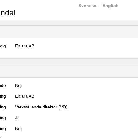
Svenska
English
ndel
dig
Eniara AB
nde
Nej
ning
Eniara AB
ning
Verkställande direktör (VD)
ing
Ja
ring
Nej