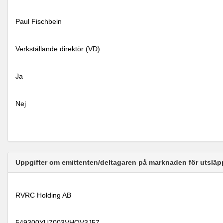
Paul Fischbein
Verkställande direktör (VD)
Ja
Nej
Uppgifter om emittenten/deltagaren på marknaden för utsläp
RVRC Holding AB
549300YU7003VHQV3J57