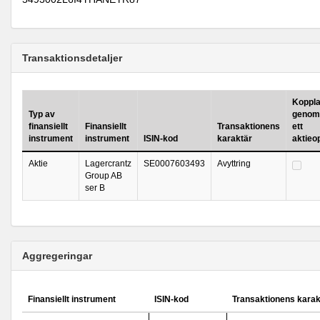
Transaktionsdetaljer
Kopplad
Typ av
genomf
finansiellt
Finansiellt
Transaktionens
ett
instrument
instrument
ISIN-kod
karaktär
aktieo
Aktie
Lagercrantz
SE0007603493
Avyttring
Group AB
ser B
Aggregeringar
Finansiellt instrument
ISIN-kod
Transaktionens karak