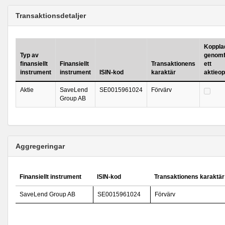
Transaktionsdetaljer
Kopplad 
Typ av
genomf
finansiellt
Finansiellt
Transaktionens
ett
instrument
instrument
ISIN-kod
karaktär
aktieo
Aktie
SaveLend
SE0015961024
Förvärv
Group AB
Aggregeringar
Finansiellt instrument
ISIN-kod
Transaktionens karaktär
SaveLend Group AB
SE0015961024
Förvärv