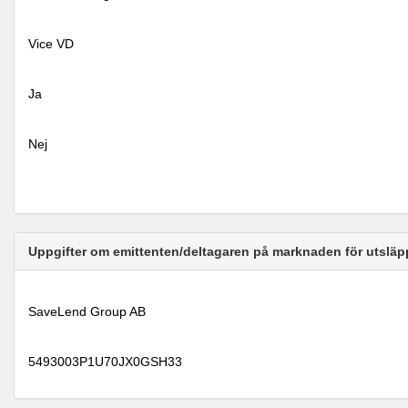
Vice VD
Ja
Nej
Uppgifter om emittenten/deltagaren på marknaden för utsläp
SaveLend Group AB
5493003P1U70JX0GSH33