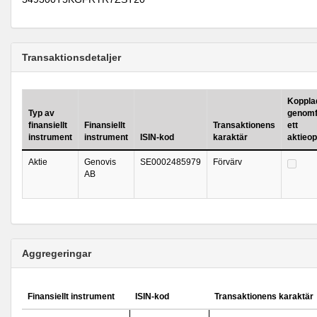
Transaktionsdetaljer
Kopplad 
Typ av
genomf
finansiellt
Finansiellt
Transaktionens
ett
instrument
instrument
ISIN-kod
karaktär
aktieo
Aktie
Genovis
SE0002485979
Förvärv
AB
Aggregeringar
Finansiellt instrument
ISIN-kod
Transaktionens karaktär