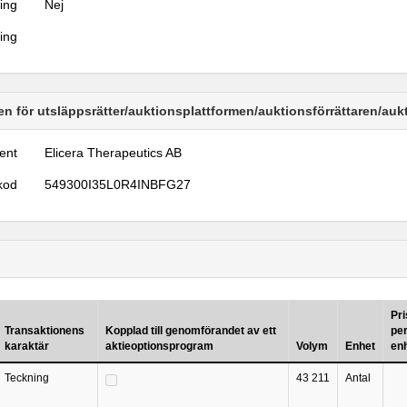
ring
Nej
ring
n för utsläppsrätter/auktionsplattformen/auktionsförrättaren/au
ent
Elicera Therapeutics AB
kod
549300I35L0R4INBFG27
Pri
Transaktionens
Kopplad till genomförandet av ett
pe
karaktär
aktieoptionsprogram
Volym
Enhet
en
Teckning
43 211
Antal