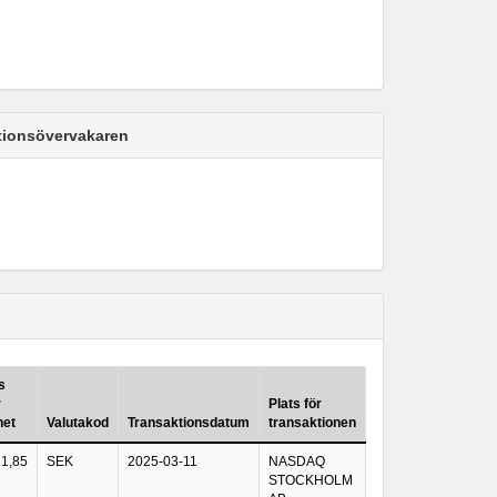
ktionsövervakaren
s
r
Plats för
het
Valutakod
Transaktionsdatum
transaktionen
1,85
SEK
2025-03-11
NASDAQ
STOCKHOLM