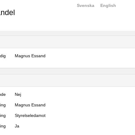
Svenska
English
ndel
dig
Magnus Essand
nde
Nej
ning
Magnus Essand
ning
Styrelseledamot
ing
Ja