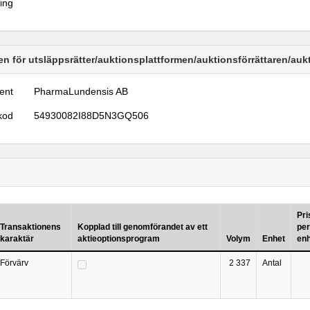
ring
n för utsläppsrätter/auktionsplattformen/auktionsförrättaren/au
ent
PharmaLundensis AB
kod
54930082I88D5N3GQ506
Pri
Transaktionens
Kopplad till genomförandet av ett
per
karaktär
aktieoptionsprogram
Volym
Enhet
en
Förvärv
2 337
Antal