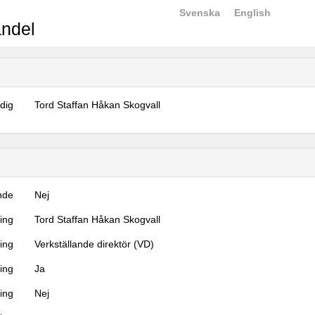
Svenska
English
ndel
dig
Tord Staffan Håkan Skogvall
nde
Nej
ning
Tord Staffan Håkan Skogvall
ning
Verkställande direktör (VD)
ing
Ja
ring
Nej