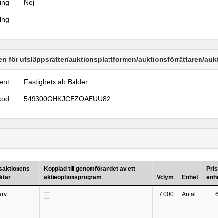
ring
Nej
ring
n för utsläppsrätter/auktionsplattformen/auktionsförrättaren/au
ent
Fastighets ab Balder
kod
549300GHKJCEZOAEUU82
saktionens
Kopplad till genomförandet av ett
Pris
ktär
aktieoptionsprogram
Volym
Enhet
enh
ärv
7 000
Antal