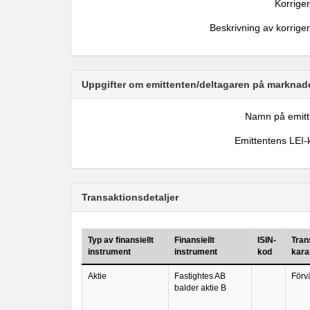
Korrige
Beskrivning av korrige
Uppgifter om emittenten/deltagaren på marknade
Namn på emitt
Emittentens LEI-
Transaktionsdetaljer
Typ av finansiellt
Finansiellt
ISIN-
Tran
instrument
instrument
kod
kara
Aktie
Fastightes AB
Förv
balder aktie B