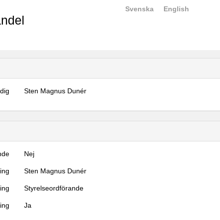
Svenska
English
ndel
dig
Sten Magnus Dunér
nde
Nej
ning
Sten Magnus Dunér
ning
Styrelseordförande
ing
Ja