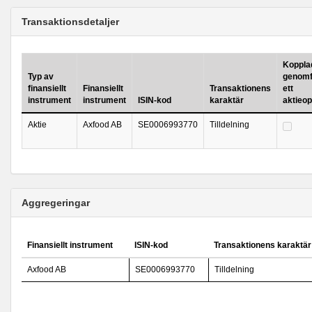
Transaktionsdetaljer
Kopplad 
Typ av
genomf
finansiellt
Finansiellt
Transaktionens
ett
instrument
instrument
ISIN-kod
karaktär
aktieo
Aktie
Axfood AB
SE0006993770
Tilldelning
Aggregeringar
Finansiellt instrument
ISIN-kod
Transaktionens karaktär
Axfood AB
SE0006993770
Tilldelning