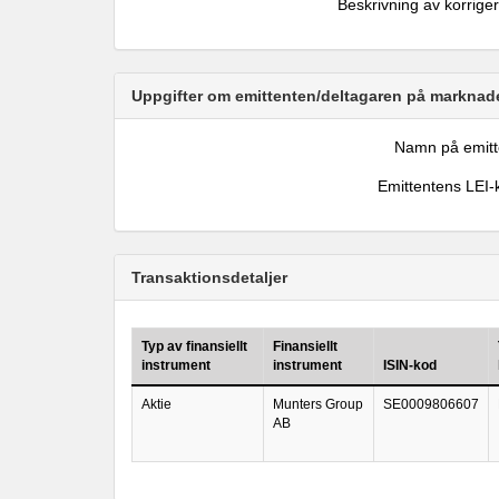
Beskrivning av korrige
Uppgifter om emittenten/deltagaren på marknade
Namn på emitt
Emittentens LEI-
Transaktionsdetaljer
Typ av finansiellt
Finansiellt
instrument
instrument
ISIN-kod
Aktie
Munters Group
SE0009806607
AB