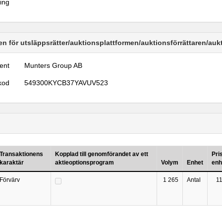
ring
n för utsläppsrätter/auktionsplattformen/auktionsförrättaren/au
ent
Munters Group AB
kod
549300KYCB37YAVUV523
Transaktionens
Kopplad till genomförandet av ett
Pri
karaktär
aktieoptionsprogram
Volym
Enhet
enh
Förvärv
1 265
Antal
1