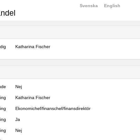
Svenska
English
ndel
dig
Katharina Fischer
nde
Nej
ning
Katharina Fischer
ning
Ekonomichef/finanschef/finansdirektör
ing
Ja
ring
Nej