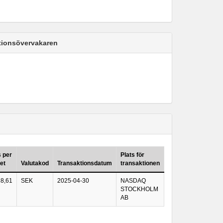
ktionsövervakaren
s per
Plats för
et
Valutakod
Transaktionsdatum
transaktionen
18,61
SEK
2025-04-30
NASDAQ
STOCKHOLM
AB