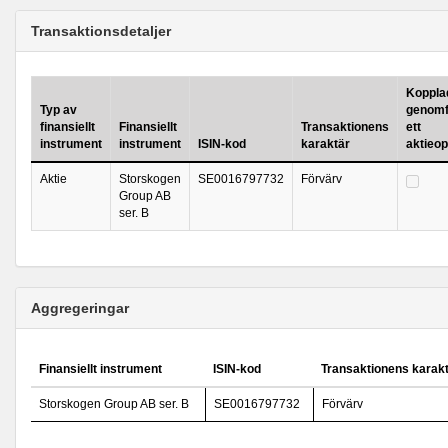
Transaktionsdetaljer
Kopplad 
Typ av
genomf
finansiellt
Finansiellt
Transaktionens
ett
instrument
instrument
ISIN-kod
karaktär
aktieo
Aktie
Storskogen
SE0016797732
Förvärv
Group AB
ser. B
Aggregeringar
Finansiellt instrument
ISIN-kod
Transaktionens karak
Storskogen Group AB ser. B
SE0016797732
Förvärv