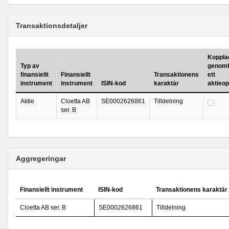
Transaktionsdetaljer
Kopplad 
Typ av
genomf
finansiellt
Finansiellt
Transaktionens
ett
instrument
instrument
ISIN-kod
karaktär
aktieo
Aktie
Cloetta AB
SE0002626861
Tilldelning
ser. B
Aggregeringar
Finansiellt instrument
ISIN-kod
Transaktionens karaktär
Cloetta AB ser. B
SE0002626861
Tilldelning