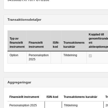
Transaktionsdetaljer
Kopplad till
Typ av
genomförande
finansiellt
Finansiellt
ISIN-
Transaktionens
ett
instrument
instrument
kod
karaktär
aktieoptions
Option
Personaloption
Tilldelning
2025
Aggregeringar
Finansiellt instrument
ISIN-kod
Transaktionens karaktär
T
Personaloption 2025
Tilldelning
2