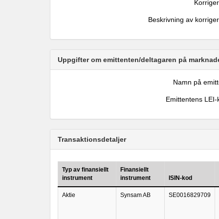
Korrige
Beskrivning av korrige
Uppgifter om emittenten/deltagaren på marknade
Namn på emitt
Emittentens LEI-
Transaktionsdetaljer
Typ av finansiellt
Finansiellt
instrument
instrument
ISIN-kod
Aktie
Synsam AB
SE0016829709