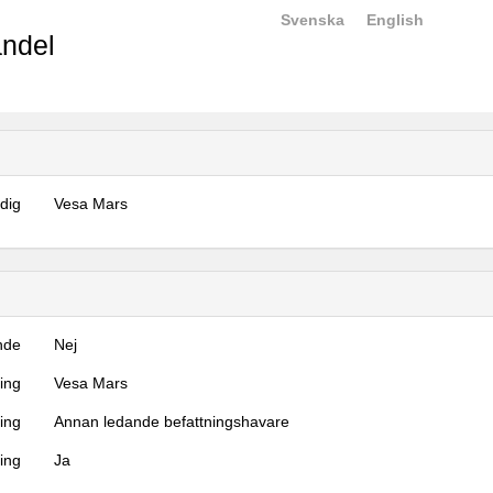
Svenska
English
ndel
dig
Vesa Mars
nde
Nej
ning
Vesa Mars
ning
Annan ledande befattningshavare
ing
Ja