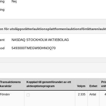
ring
Nej
ring
n för utsläppsrätter/auktionsplattformen/auktionsförrättaren/au
ent
NASDAQ STOCKHOLM AKTIEBOLAG
kod
5493000TMEGW9DHNOQ70
Transaktionens
Kopplad till genomförandet av ett
Pri
karaktär
aktieoptionsprogram
Volym
Enhet
enh
Förvärv
2 335
Antal