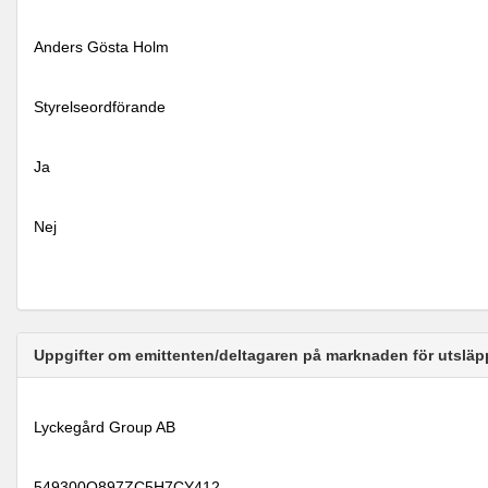
Anders Gösta Holm
Styrelseordförande
Ja
Nej
Uppgifter om emittenten/deltagaren på marknaden för utsläp
Lyckegård Group AB
549300O897ZC5H7CY412