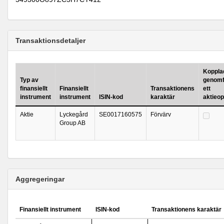
Transaktionsdetaljer
Kopplad 
Typ av
genomf
finansiellt
Finansiellt
Transaktionens
ett
instrument
instrument
ISIN-kod
karaktär
aktieo
Aktie
Lyckegård
SE0017160575
Förvärv
Group AB
Aggregeringar
Finansiellt instrument
ISIN-kod
Transaktionens karaktär