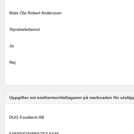
Mats Ola Robert Andersson
Styrelseledamot
Ja
Nej
Uppgifter om emittenten/deltagaren på marknaden för utsläp
DUG Foodtech AB
549300QAYR6579JL5X46