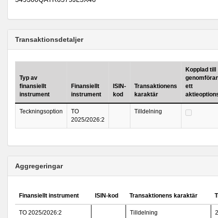
Transaktionsdetaljer
Kopplad till
Typ av
genomföran
finansiellt
Finansiellt
ISIN-
Transaktionens
ett
instrument
instrument
kod
karaktär
aktieoptio
Teckningsoption
TO
Tilldelning
2025/2026:2
Aggregeringar
Finansiellt instrument
ISIN-kod
Transaktionens karaktär
T
TO 2025/2026:2
Tilldelning