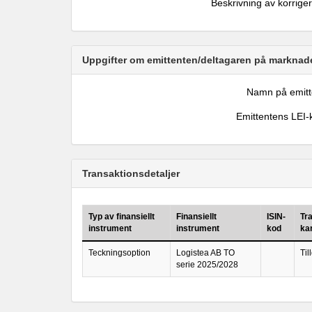
Beskrivning av korrige
Uppgifter om emittenten/deltagaren på marknade
Namn på emitt
Emittentens LEI-
Transaktionsdetaljer
Typ av finansiellt
Finansiellt
ISIN-
Tr
instrument
instrument
kod
ka
Teckningsoption
Logistea AB TO
Til
serie 2025/2028