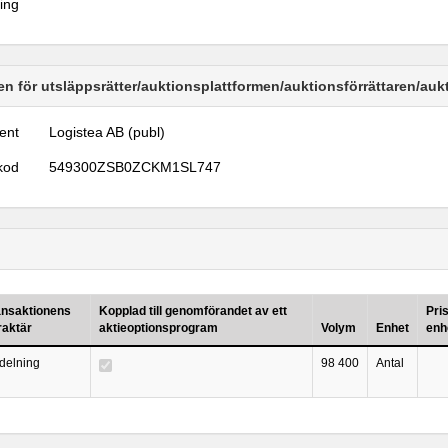
ring
n för utsläppsrätter/auktionsplattformen/auktionsförrättaren/au
ent
Logistea AB (publ)
kod
549300ZSB0ZCKM1SL747
ansaktionens
Kopplad till genomförandet av ett
Pri
raktär
aktieoptionsprogram
Volym
Enhet
enh
ldelning
98 400
Antal