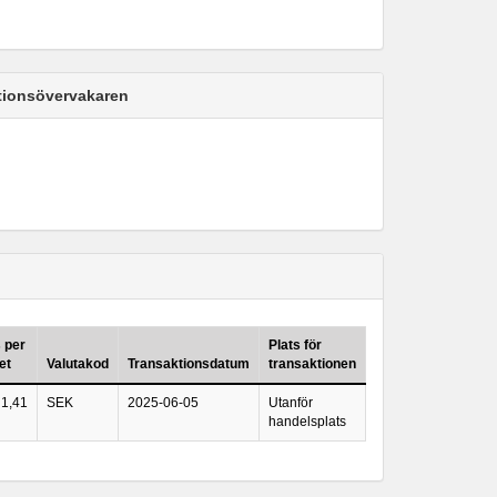
ktionsövervakaren
s per
Plats för
et
Valutakod
Transaktionsdatum
transaktionen
1,41
SEK
2025-06-05
Utanför
handelsplats