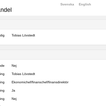
Svenska
English
ndel
dig
Tobias Lövstedt
nde
Nej
ning
Tobias Lövstedt
ning
Ekonomichef/finanschef/finansdirektör
ing
Ja
ring
Nej