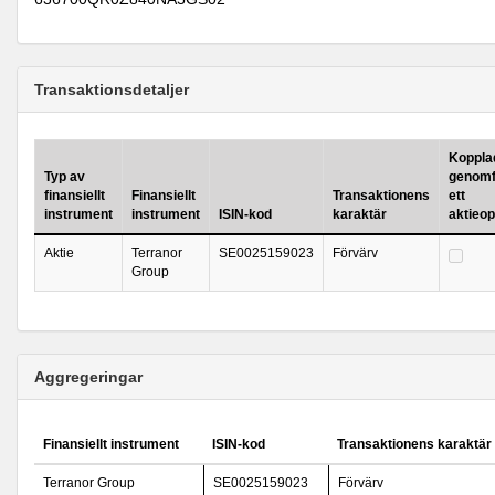
Transaktionsdetaljer
Kopplad 
Typ av
genomf
finansiellt
Finansiellt
Transaktionens
ett
instrument
instrument
ISIN-kod
karaktär
aktieo
Aktie
Terranor
SE0025159023
Förvärv
Group
Aggregeringar
Finansiellt instrument
ISIN-kod
Transaktionens karaktär
Terranor Group
SE0025159023
Förvärv