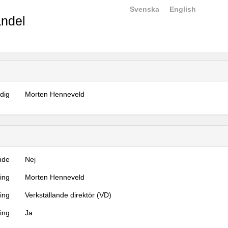
Svenska
English
ndel
dig
Morten Henneveld
nde
Nej
ning
Morten Henneveld
ning
Verkställande direktör (VD)
ing
Ja