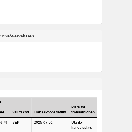
ktionsövervakaren
s
r
Plats för
het
Valutakod
Transaktionsdatum
transaktionen
6,79
SEK
2025-07-01
Utanför
handelsplats