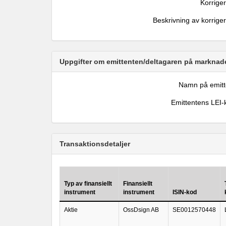
Korrige
Beskrivning av korrige
Uppgifter om emittenten/deltagaren på marknade
Namn på emitt
Emittentens LEI-
Transaktionsdetaljer
Typ av finansiellt
Finansiellt
instrument
instrument
ISIN-kod
Aktie
OssDsign AB
SE0012570448