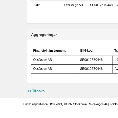
Aktie
OssDsign AB
SE0012570448
Aggregeringar
Finansiellt instrument
ISIN-kod
Tr
OssDsign AB
SE0012570448
Lö
OssDsign AB
SE0012570448
Av
<< Tillbaka
Finansinspektionen | Box 7821, 103 97 Stockholm | Sveavägen 44 | Telefo