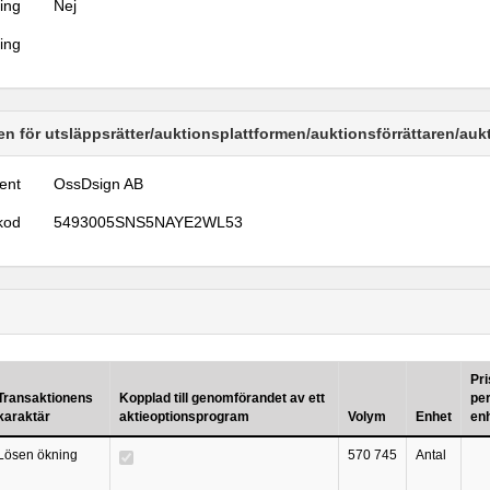
ring
Nej
ring
n för utsläppsrätter/auktionsplattformen/auktionsförrättaren/au
ent
OssDsign AB
kod
5493005SNS5NAYE2WL53
Pri
Transaktionens
Kopplad till genomförandet av ett
pe
karaktär
aktieoptionsprogram
Volym
Enhet
en
Lösen ökning
570 745
Antal