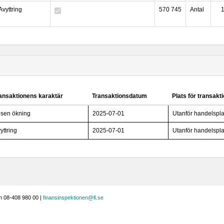
Avyttring
570 745
Antal
ansaktionens karaktär
Transaktionsdatum
Plats för transakt
sen ökning
2025-07-01
Utanför handelspla
yttring
2025-07-01
Utanför handelspla
n 08-408 980 00 |
finansinspektionen@fi.se