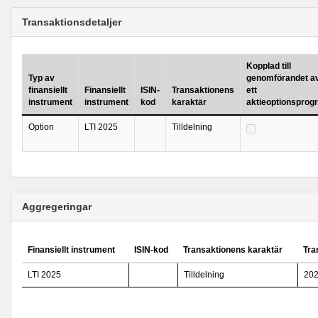
Transaktionsdetaljer
Kopplad till
Typ av
genomförandet a
finansiellt
Finansiellt
ISIN-
Transaktionens
ett
instrument
instrument
kod
karaktär
aktieoptionsprog
Option
LTI 2025
Tilldelning
Aggregeringar
Finansiellt instrument
ISIN-kod
Transaktionens karaktär
Tra
LTI 2025
Tilldelning
202