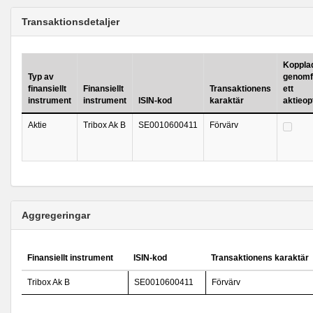
Transaktionsdetaljer
Kopplad 
Typ av
genomf
finansiellt
Finansiellt
Transaktionens
ett
instrument
instrument
ISIN-kod
karaktär
aktieo
Aktie
Tribox Ak B
SE0010600411
Förvärv
Aggregeringar
Finansiellt instrument
ISIN-kod
Transaktionens karaktär
Tribox Ak B
SE0010600411
Förvärv