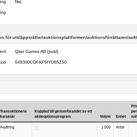
ring
Nej
ring
n för utsläppsrätter/auktionsplattformen/auktionsförrättaren/au
ent
Qiiwi Games AB (publ)
kod
549300COFKF5IYO65Z50
Pri
Transaktionens
Kopplad till genomförandet av ett
per
karaktär
aktieoptionsprogram
Volym
Enhet
en
Avyttring
1 000
Antal