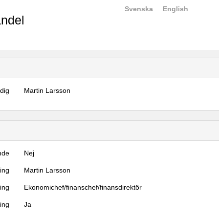
Svenska
English
ndel
dig
Martin Larsson
nde
Nej
ning
Martin Larsson
ning
Ekonomichef/finanschef/finansdirektör
ing
Ja