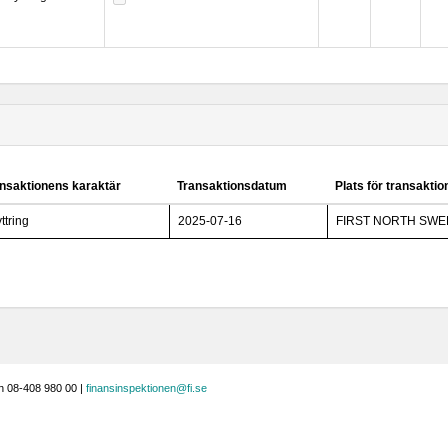
nsaktionens karaktär
Transaktionsdatum
Plats för transakti
ttring
2025-07-16
FIRST NORTH SW
n 08-408 980 00 |
finansinspektionen@fi.se