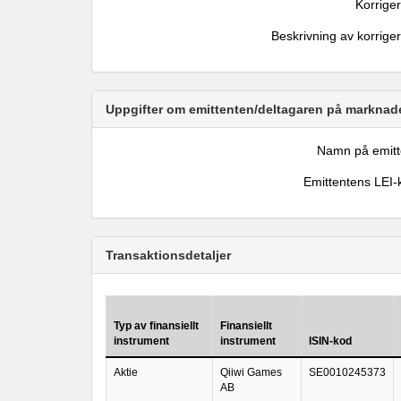
Korrige
Beskrivning av korrige
Uppgifter om emittenten/deltagaren på marknade
Namn på emitt
Emittentens LEI-
Transaktionsdetaljer
Typ av finansiellt
Finansiellt
instrument
instrument
ISIN-kod
Aktie
Qiiwi Games
SE0010245373
AB