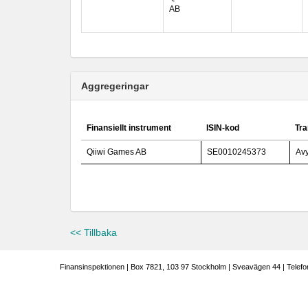
AB
Aggregeringar
Finansiellt instrument
ISIN-kod
Tra
Qiiwi Games AB
SE0010245373
Avy
<< Tillbaka
Finansinspektionen | Box 7821, 103 97 Stockholm | Sveavägen 44 | Telefo