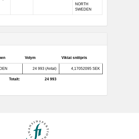
NORTH
SWEDEN
onen
Volym
Viktat snittpris
EDEN
24 993 (Antal)
4,17052095 SEK
Totalt:
24 993