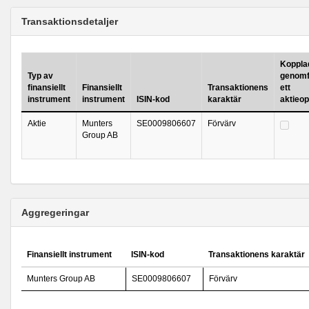
Transaktionsdetaljer
Kopplad 
Typ av
genomf
finansiellt
Finansiellt
Transaktionens
ett
instrument
instrument
ISIN-kod
karaktär
aktieo
Aktie
Munters
SE0009806607
Förvärv
Group AB
Aggregeringar
Finansiellt instrument
ISIN-kod
Transaktionens karaktär
Munters Group AB
SE0009806607
Förvärv