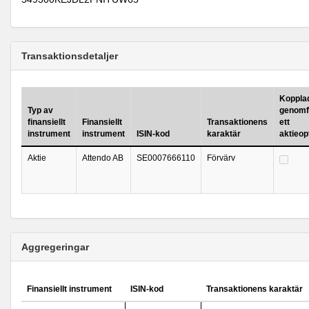
Transaktionsdetaljer
Kopplad 
Typ av
genomf
finansiellt
Finansiellt
Transaktionens
ett
instrument
instrument
ISIN-kod
karaktär
aktieo
Aktie
Attendo AB
SE0007666110
Förvärv
Aggregeringar
Finansiellt instrument
ISIN-kod
Transaktionens karaktär