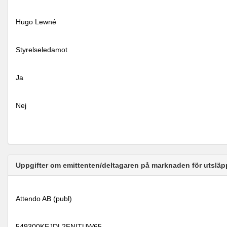
Hugo Lewné
Styrelseledamot
Ja
Nej
Uppgifter om emittenten/deltagaren på marknaden för utsläp
Attendo AB (publ)
549300KEJDL2FNITUW65