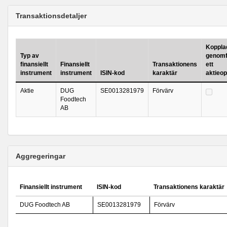
Transaktionsdetaljer
Kopplad 
Typ av
genomf
finansiellt
Finansiellt
Transaktionens
ett
instrument
instrument
ISIN-kod
karaktär
aktieo
Aktie
DUG
SE0013281979
Förvärv
Foodtech
AB
Aggregeringar
Finansiellt instrument
ISIN-kod
Transaktionens karaktär
DUG Foodtech AB
SE0013281979
Förvärv