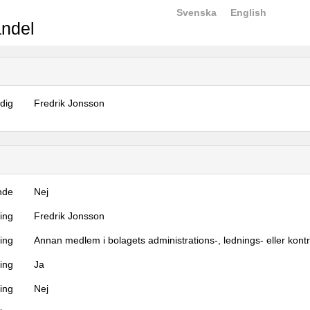
Svenska
English
ndel
dig
Fredrik Jonsson
nde
Nej
ning
Fredrik Jonsson
ning
Annan medlem i bolagets administrations-, lednings- eller kont
ing
Ja
ring
Nej