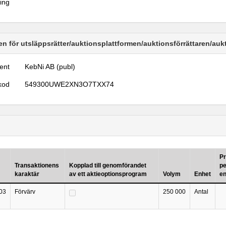
ring
n för utsläppsrätter/auktionsplattformen/auktionsförrättaren/au
ent
KebNi AB (publ)
kod
549300UWE2XN3O7TXX74
Pr
Transaktionens
Kopplad till genomförandet
pe
karaktär
av ett aktieoptionsprogram
Volym
Enhet
en
03
Förvärv
250 000
Antal