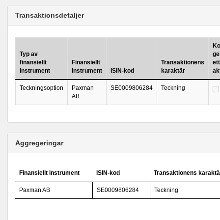
Transaktionsdetaljer
Ko
Typ av
ge
finansiellt
Finansiellt
Transaktionens
ett
instrument
instrument
ISIN-kod
karaktär
ak
Teckningsoption
Paxman
SE0009806284
Teckning
AB
Aggregeringar
Finansiellt instrument
ISIN-kod
Transaktionens karaktä
Paxman AB
SE0009806284
Teckning