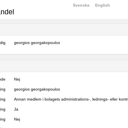
Svenska
English
ndel
dig
georgios georgakopoulos
nde
Nej
ning
georgios georgakopoulos
ning
Annan medlem i bolagets administrations-, lednings- eller kont
ing
Ja
ring
Nej