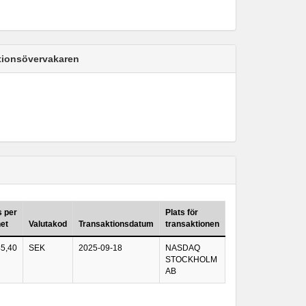
ktionsövervakaren
s per
Plats för
et
Valutakod
Transaktionsdatum
transaktionen
45,40
SEK
2025-09-18
NASDAQ
STOCKHOLM
AB