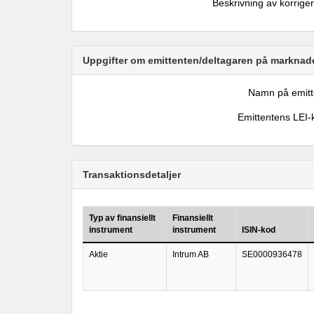
Beskrivning av korrige
Uppgifter om emittenten/deltagaren på marknade
Namn på emitt
Emittentens LEI-
Transaktionsdetaljer
Typ av finansiellt
Finansiellt
instrument
instrument
ISIN-kod
Aktie
Intrum AB
SE0000936478