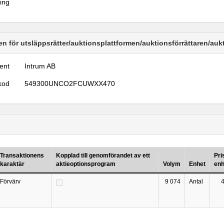
ring
n för utsläppsrätter/auktionsplattformen/auktionsförrättaren/au
ent
Intrum AB
kod
549300UNCO2FCUWXX470
Transaktionens
Kopplad till genomförandet av ett
Pri
karaktär
aktieoptionsprogram
Volym
Enhet
enh
Förvärv
9 074
Antal