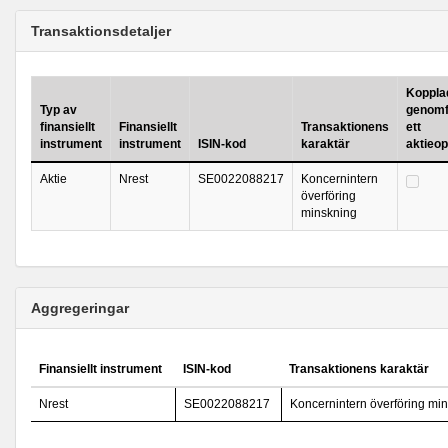
Transaktionsdetaljer
Kopplad 
Typ av
genomf
finansiellt
Finansiellt
Transaktionens
ett
instrument
instrument
ISIN-kod
karaktär
aktieo
Aktie
Nrest
SE0022088217
Koncernintern
överföring
minskning
Aggregeringar
Finansiellt instrument
ISIN-kod
Transaktionens karaktär
Nrest
SE0022088217
Koncernintern överföring mi