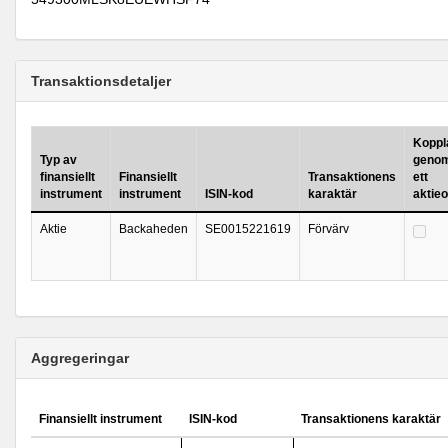
Transaktionsdetaljer
Koppla
Typ av
genom
finansiellt
Finansiellt
Transaktionens
ett
instrument
instrument
ISIN-kod
karaktär
aktie
Aktie
Backaheden
SE0015221619
Förvärv
Aggregeringar
Finansiellt instrument
ISIN-kod
Transaktionens karaktär