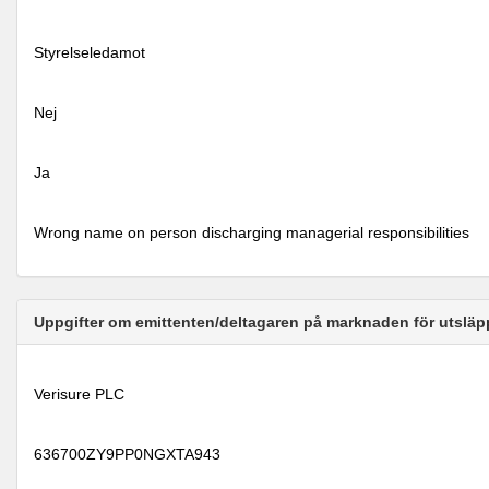
Styrelseledamot
Nej
Ja
Wrong name on person discharging managerial responsibilities
Uppgifter om emittenten/deltagaren på marknaden för utsläp
Verisure PLC
636700ZY9PP0NGXTA943