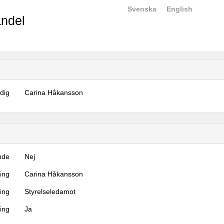
Svenska
English
ndel
dig
Carina Håkansson
nde
Nej
ning
Carina Håkansson
ning
Styrelseledamot
ing
Ja