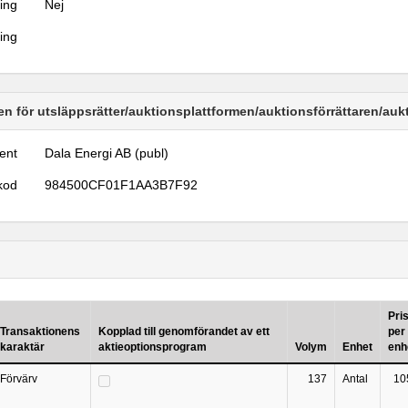
ring
Nej
ring
n för utsläppsrätter/auktionsplattformen/auktionsförrättaren/au
ent
Dala Energi AB (publ)
kod
984500CF01F1AA3B7F92
Pri
Transaktionens
Kopplad till genomförandet av ett
per
karaktär
aktieoptionsprogram
Volym
Enhet
enh
Förvärv
137
Antal
10