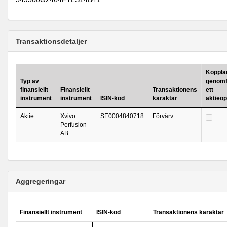
Transaktionsdetaljer
Kopplad 
Typ av
genomf
finansiellt
Finansiellt
Transaktionens
ett
instrument
instrument
ISIN-kod
karaktär
aktieo
Aktie
Xvivo
SE0004840718
Förvärv
Perfusion
AB
Aggregeringar
Finansiellt instrument
ISIN-kod
Transaktionens karaktär