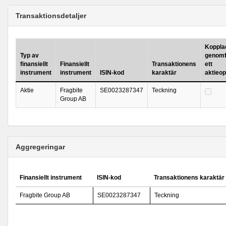
Transaktionsdetaljer
Kopplad 
Typ av
genomf
finansiellt
Finansiellt
Transaktionens
ett
instrument
instrument
ISIN-kod
karaktär
aktieo
Aktie
Fragbite
SE0023287347
Teckning
Group AB
Aggregeringar
Finansiellt instrument
ISIN-kod
Transaktionens karaktär
Fragbite Group AB
SE0023287347
Teckning