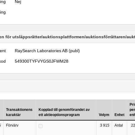
ring
Nej
ring
n för utsläppsrätter/auktionsplattformen/auktionsförrättaren/au
ent
RaySearch Laboratories AB (publ)
kod
549300TYFVYGS0JFWM28
Pri
Transaktionens
Kopplad till genomförandet av
pe
karaktär
ett aktieoptionsprogram
Volym
Enhet
en
5
Förvärv
3 915
Antal
22