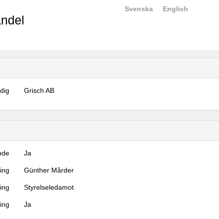
Svenska
English
ndel
dig
Grisch AB
nde
Ja
ning
Günther Mårder
ning
Styrelseledamot
ing
Ja