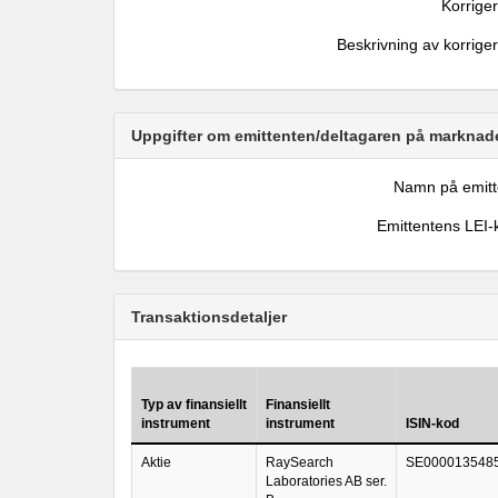
Korrige
Beskrivning av korrige
Uppgifter om emittenten/deltagaren på marknade
Namn på emitt
Emittentens LEI-
Transaktionsdetaljer
Typ av finansiellt
Finansiellt
instrument
instrument
ISIN-kod
Aktie
RaySearch
SE000013548
Laboratories AB ser.