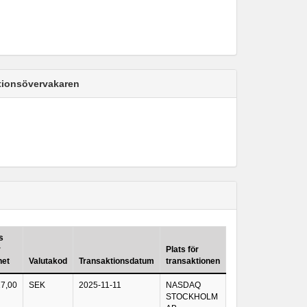
ktionsövervakaren
s
r
Plats för
het
Valutakod
Transaktionsdatum
transaktionen
7,00
SEK
2025-11-11
NASDAQ
STOCKHOLM