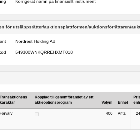
ring
Korrigerat namn på finansiellt instrument
n för utsläppsrätter/auktionsplattformen/auktionsförrättaren/au
ent
Nordrest Holding AB
kod
549300WNKQRREHXMT018
Transaktionens
Kopplad till genomförandet av ett
Pri
karaktär
aktieoptionsprogram
Volym
Enhet
enh
Förvärv
400
Antal
24