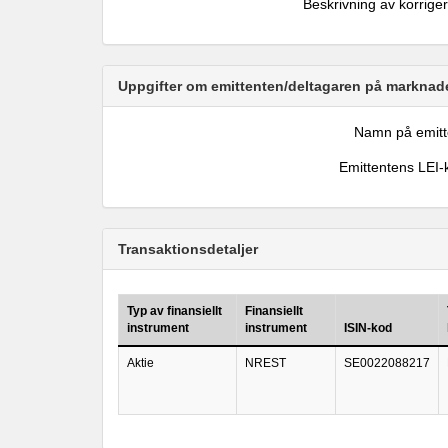
Beskrivning av korrige
Uppgifter om emittenten/deltagaren på marknade
Namn på emitt
Emittentens LEI-
Transaktionsdetaljer
Typ av finansiellt
Finansiellt
instrument
instrument
ISIN-kod
Aktie
NREST
SE0022088217