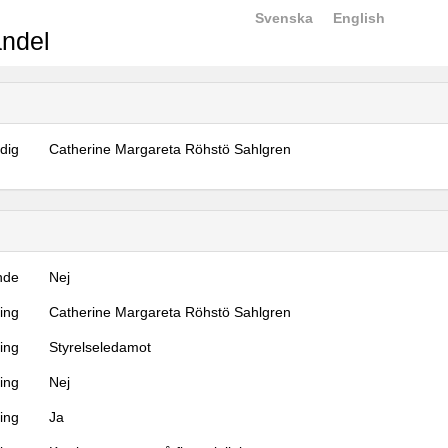
Svenska
English
ndel
dig
Catherine Margareta Röhstö Sahlgren
nde
Nej
ning
Catherine Margareta Röhstö Sahlgren
ning
Styrelseledamot
ing
Nej
ring
Ja