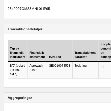
2549007OMS3MNL0LIP65
Transaktionsdetaljer
Kopplad 
Typ av
genomf
finansiellt
Finansiellt
Transaktionens
ett
instrument
instrument
ISIN-kod
karaktär
aktieo
BTA (betald
Aerowash
SE0016074553
Teckning
tecknad
BTA B
aktie)
Aggregeringar