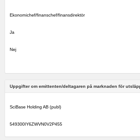
Ekonomichef/finanschef/finansdirektör
Ja
Nej
Uppgifter om emittenten/deltagaren på marknaden för utsläp
SciBase Holding AB (publ)
549300IY6ZWVN0V2P455