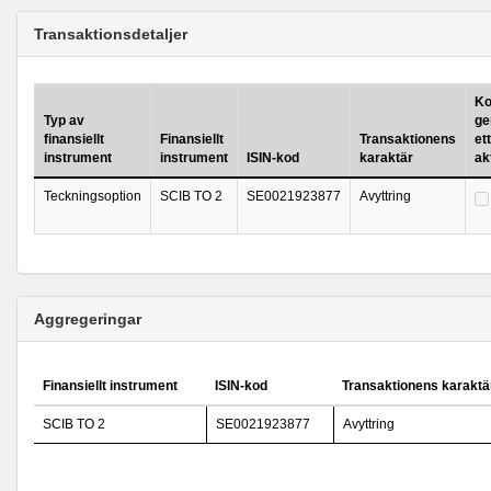
Transaktionsdetaljer
Ko
Typ av
ge
finansiellt
Finansiellt
Transaktionens
ett
instrument
instrument
ISIN-kod
karaktär
ak
Teckningsoption
SCIB TO 2
SE0021923877
Avyttring
Aggregeringar
Finansiellt instrument
ISIN-kod
Transaktionens karaktä
SCIB TO 2
SE0021923877
Avyttring