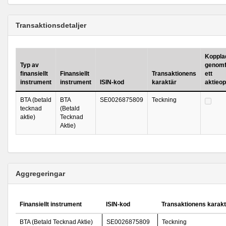
Transaktionsdetaljer
Kopplad 
Typ av
genomf
finansiellt
Finansiellt
Transaktionens
ett
instrument
instrument
ISIN-kod
karaktär
aktieo
BTA (betald
BTA
SE0026875809
Teckning
tecknad
(Betald
aktie)
Tecknad
Aktie)
Aggregeringar
Finansiellt instrument
ISIN-kod
Transaktionens karakt
BTA (Betald Tecknad Aktie)
SE0026875809
Teckning