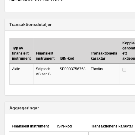
Transaktionsdetaljer
Kopplad 
Typ av
genomf
finansiellt
Finansiellt
Transaktionens
ett
instrument
instrument
ISIN-kod
karaktär
aktieo
Aktie
Sdiptech
SE0003756758
Förvärv
AB ser. B
Aggregeringar
Finansiellt instrument
ISIN-kod
Transaktionens karaktär