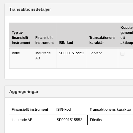
Transaktionsdetaljer
Kopplad 
Typ av
genomf
finansiellt
Finansiellt
Transaktionens
ett
instrument
instrument
ISIN-kod
karaktär
aktieo
Aktie
Indutrade
SE0001515552
Förvärv
AB
Aggregeringar
Finansiellt instrument
ISIN-kod
Transaktionens karaktär
Indutrade AB
SE0001515552
Förvärv