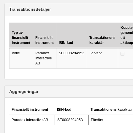
Transaktionsdetaljer
Kopplad 
Typ av
genomf
finansiellt
Finansiellt
Transaktionens
ett
instrument
instrument
ISIN-kod
karaktär
aktieo
Aktie
Paradox
SE0008294953
Förvärv
Interactive
AB
Aggregeringar
Finansiellt instrument
ISIN-kod
Transaktionens karaktär
Paradox Interactive AB
SE0008294953
Förvärv