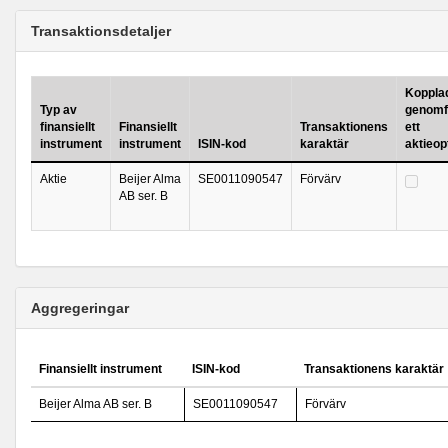
Transaktionsdetaljer
Kopplad 
Typ av
genomf
finansiellt
Finansiellt
Transaktionens
ett
instrument
instrument
ISIN-kod
karaktär
aktieo
Aktie
Beijer Alma
SE0011090547
Förvärv
AB ser. B
Aggregeringar
Finansiellt instrument
ISIN-kod
Transaktionens karaktär
Beijer Alma AB ser. B
SE0011090547
Förvärv