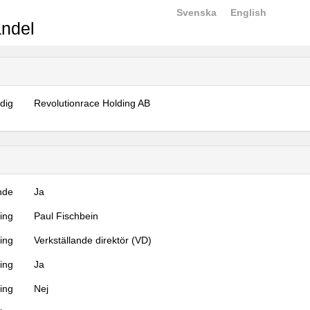
Svenska
English
ndel
dig
Revolutionrace Holding AB
nde
Ja
ning
Paul Fischbein
ning
Verkställande direktör (VD)
ing
Ja
ring
Nej