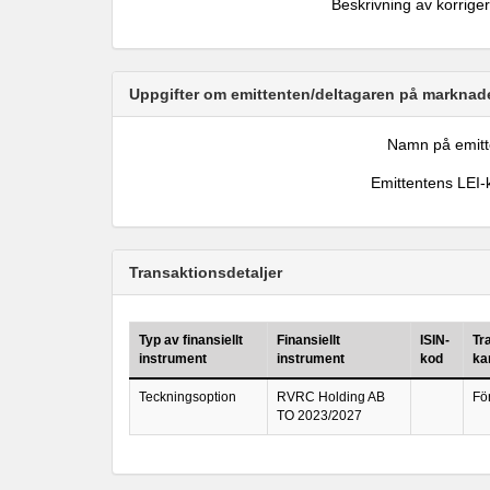
Beskrivning av korrige
Uppgifter om emittenten/deltagaren på marknade
Namn på emitt
Emittentens LEI-
Transaktionsdetaljer
Typ av finansiellt
Finansiellt
ISIN-
Tr
instrument
instrument
kod
ka
Teckningsoption
RVRC Holding AB
Fö
TO 2023/2027