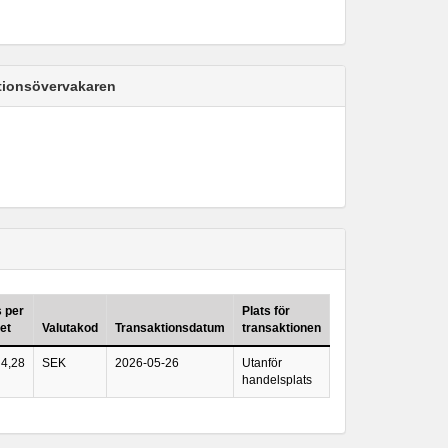
ktionsövervakaren
s per
Plats för
et
Valutakod
Transaktionsdatum
transaktionen
4,28
SEK
2026-05-26
Utanför
handelsplats