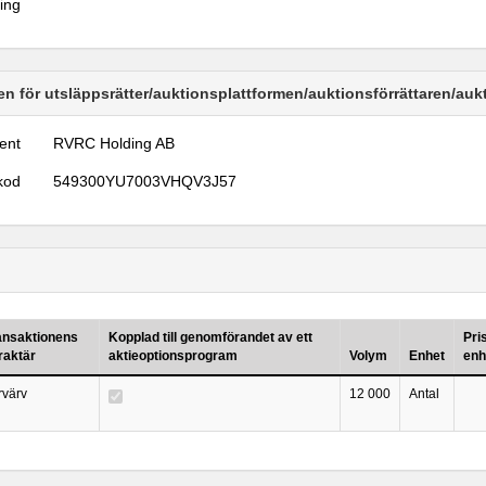
ring
n för utsläppsrätter/auktionsplattformen/auktionsförrättaren/au
ent
RVRC Holding AB
kod
549300YU7003VHQV3J57
ansaktionens
Kopplad till genomförandet av ett
Pri
raktär
aktieoptionsprogram
Volym
Enhet
enh
rvärv
12 000
Antal