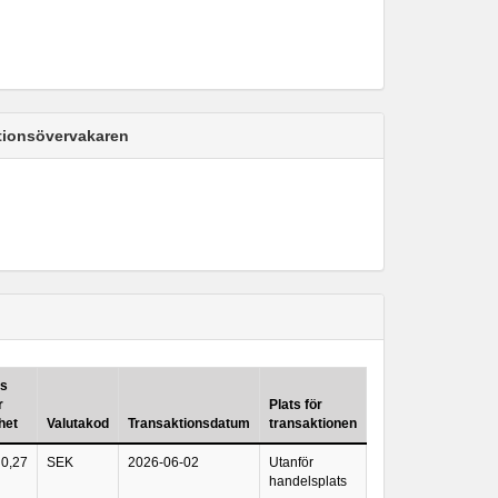
ktionsövervakaren
is
r
Plats för
het
Valutakod
Transaktionsdatum
transaktionen
0,27
SEK
2026-06-02
Utanför
handelsplats