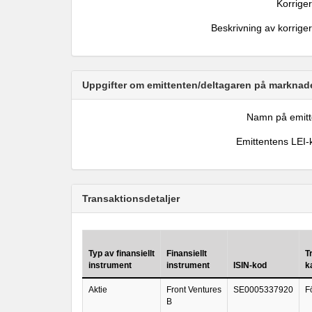
Korrige
Beskrivning av korrige
Uppgifter om emittenten/deltagaren på marknade
Namn på emitt
Emittentens LEI-
Transaktionsdetaljer
Typ av finansiellt
Finansiellt
T
instrument
instrument
ISIN-kod
k
Aktie
Front Ventures
SE0005337920
F
B