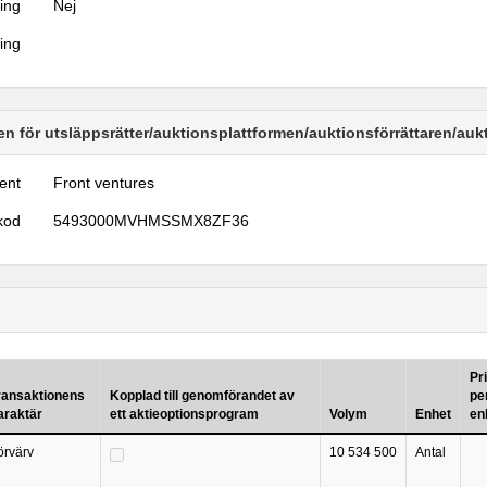
ring
Nej
ring
n för utsläppsrätter/auktionsplattformen/auktionsförrättaren/au
ent
Front ventures
kod
5493000MVHMSSMX8ZF36
Pr
ransaktionens
Kopplad till genomförandet av
pe
araktär
ett aktieoptionsprogram
Volym
Enhet
en
örvärv
10 534 500
Antal