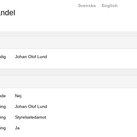
Svenska
English
ndel
dig
Johan Olof Lund
nde
Nej
ning
Johan Olof Lund
ning
Styrelseledamot
ing
Ja