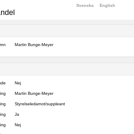
Svenska
English
ndel
amn
Martin Bunge-Meyer
nde
Nej
ning
Martin Bunge-Meyer
ning
Styrelseledamot/suppleant
ing
Ja
ring
Nej