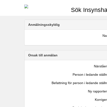
Sök Insynsha
Anmälningsskyldig
N
Orsak till anmälan
Närståe
Person i ledande ställ
Befattning för person i ledande ställ
Ny rapporter
Korrige