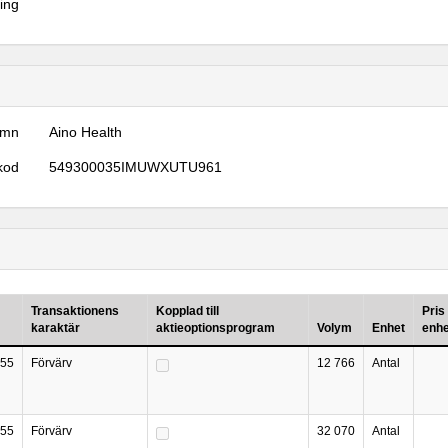
ring
amn
Aino Health
kod
549300035IMUWXUTU961
Transaktionens
Kopplad till
Pris
karaktär
aktieoptionsprogram
Volym
Enhet
enhe
55
Förvärv
12 766
Antal
55
Förvärv
32 070
Antal