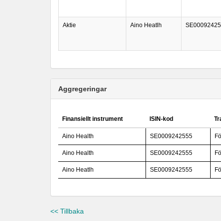
Aktie
Aino Heatlh
SE00092425
Aggregeringar
Finansiellt instrument
ISIN-kod
Tr
Aino Health
SE0009242555
Fö
Aino Health
SE0009242555
Fö
Aino Heatlh
SE0009242555
Fö
<< Tillbaka