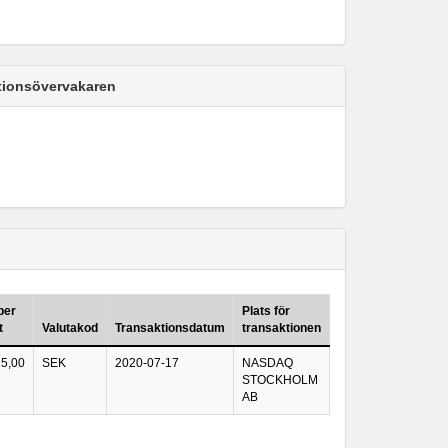
ktionsövervakaren
per
Plats för
t
Valutakod
Transaktionsdatum
transaktionen
25,00
SEK
2020-07-17
NASDAQ
STOCKHOLM
AB