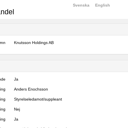
Svenska
English
ndel
amn
Knutsson Holdings AB
nde
Ja
ning
Anders Enochsson
ning
Styrelseledamot/suppleant
ing
Nej
ring
Ja