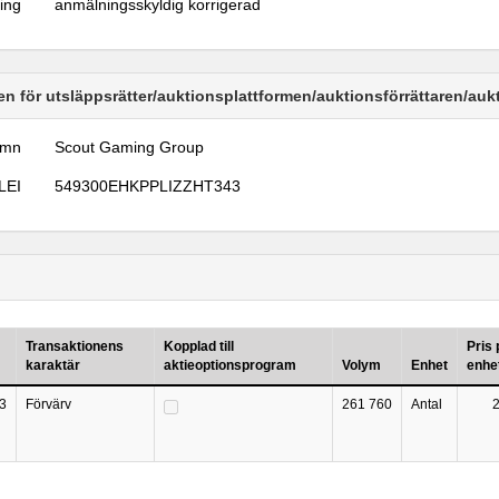
ring
anmälningsskyldig korrigerad
n för utsläppsrätter/auktionsplattformen/auktionsförrättaren/au
amn
Scout Gaming Group
LEI
549300EHKPPLIZZHT343
Transaktionens
Kopplad till
Pris 
karaktär
aktieoptionsprogram
Volym
Enhet
enhe
3
Förvärv
261 760
Antal