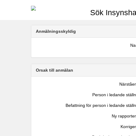
Sök Insynsha
Anmälningsskyldig
N
Orsak till anmälan
Närståe
Person i ledande ställ
Befattning för person i ledande ställ
Ny rapporter
Korrige