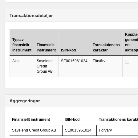
Transaktionsdetaljer
Kopplad 
Typ av
genomf
finansiellt
Finansiellt
Transaktionens
ett
instrument
instrument
ISIN-kod
karaktär
aktieo
Aktie
Savelend
SE0015961024
Förvärv
Credit
Group AB
Aggregeringar
Finansiellt instrument
ISIN-kod
Transaktionens karak
Savelend Credit Group AB
SE0015961024
Förvärv