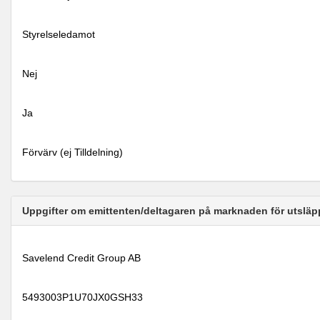
Styrelseledamot
Nej
Ja
Förvärv (ej Tilldelning)
Uppgifter om emittenten/deltagaren på marknaden för utsläp
Savelend Credit Group AB
5493003P1U70JX0GSH33