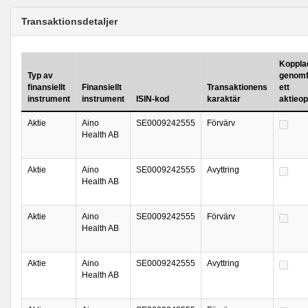
Transaktionsdetaljer
Kopplad 
Typ av
genomf
finansiellt
Finansiellt
Transaktionens
ett
instrument
instrument
ISIN-kod
karaktär
aktieo
Aktie
Aino
SE0009242555
Förvärv
Health AB
Aktie
Aino
SE0009242555
Avyttring
Health AB
Aktie
Aino
SE0009242555
Förvärv
Health AB
Aktie
Aino
SE0009242555
Avyttring
Health AB